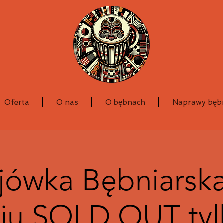
Oferta
O nas
O bębnach
Naprawy bę
jówka Bębniarska
iu SOLD OUT tylk