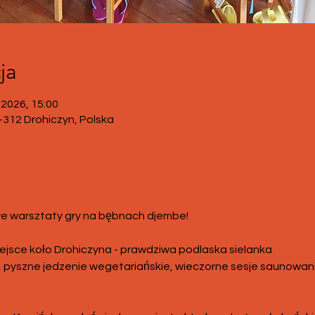
ja
 2026, 15:00
7-312 Drohiczyn, Polska
 warsztaty gry na bębnach djembe!
iejsce koło Drohiczyna - prawdziwa podlaska sielanka
 pyszne jedzenie wegetariańskie, wieczorne sesje saunowani