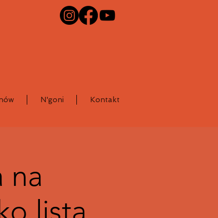
bnów
N'goni
Kontakt
 na
o lista