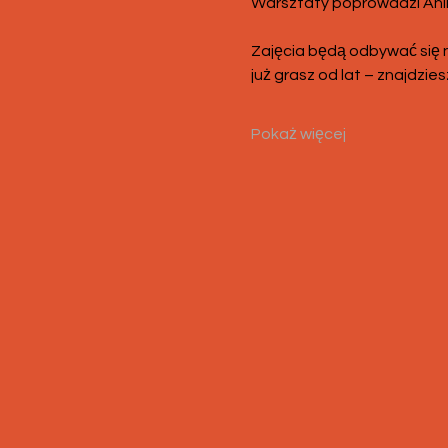
Warsztaty poprowadzi Anika
Zajęcia będą odbywać się 
już grasz od lat – znajdzies
Pokaż więcej