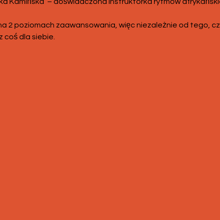
 Kamińska  – doświadczona instruktorka rytmów afrykańskich 
na 2 poziomach zaawansowania, więc niezależnie od tego, cz
z coś dla siebie.