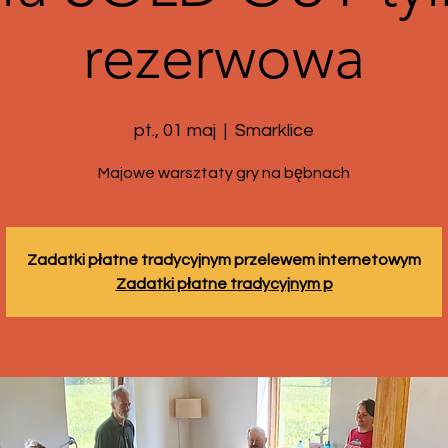
rezerwowa
pt., 01 maj
  |  
Smarklice
Majowe warsztaty gry na bębnach
Zadatki płatne tradycyjnym przelewem internetowym
Zadatki płatne tradycyjnym p