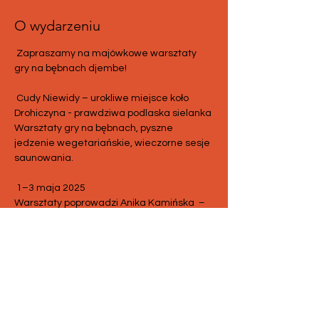
O wydarzeniu
 Zapraszamy na majówkowe warsztaty 
gry na bębnach djembe!
 Cudy Niewidy – urokliwe miejsce koło 
Drohiczyna - prawdziwa podlaska sielanka
Warsztaty gry na bębnach, pyszne 
jedzenie wegetariańskie, wieczorne sesje 
saunowania.
 1–3 maja 2025
Warsztaty poprowadzi Anika Kamińska  – 
doświadczona instruktorka rytmów 
afrykańskich i nie tylko.
Zajęcia będą odbywać się na 2 poziomach 
zaawansowania, więc niezależnie od 
tego, czy dopiero zaczynasz, czy już grasz 
od lat – znajdziesz coś dla siebie.